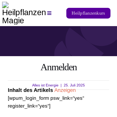
Zum
Inhalt
Heilpflanzenkurs
Toggle
springen
Navigation
Startseite
Alternative Heilmittel
Heilpflanzen
Anmelden
Natürliche Ernährung
Alles ist Energie
|
25. Juli 2025
Inhalt des Artikels
Anzeigen
[wpum_login_form psw_link=“yes“
➡️ Login
register_link=“yes“]