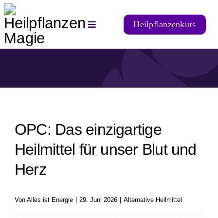
Zum
Inhalt
Heilpflanzenkurs
Toggle
springen
Navigation
Startseite
Alternative Heilmittel
Heilpflanzen
OPC: Das einzigartige
Heilmittel für unser Blut und
Natürliche Ernährung
Herz
➡️ Login
Von
Alles ist Energie
|
29. Juni 2026
|
Alternative Heilmittel