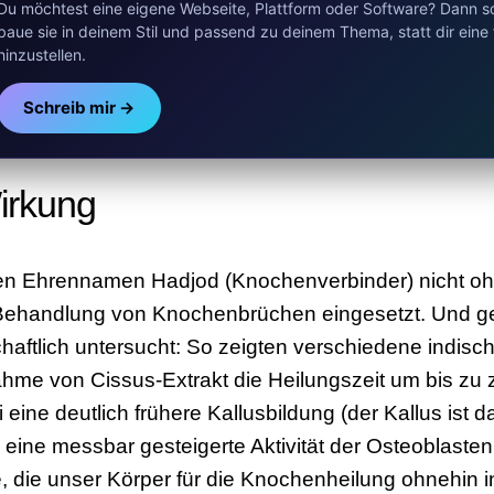
Du möchtest eine eigene Webseite, Plattform oder Software? Dann sc
baue sie in deinem Stil und passend zu deinem Thema, statt dir eine 
hinzustellen.
Schreib mir →
irkung
ren Ehrennamen Hadjod (Knochenverbinder) nicht ohn
 Behandlung von Knochenbrüchen eingesetzt. Und g
ftlich untersucht: So zeigten verschiedene indisch
hme von Cissus-Extrakt die Heilungszeit um bis zu
 eine deutlich frühere Kallusbildung (der Kallus is
 eine messbar gesteigerte Aktivität der Osteoblasten.
, die unser Körper für die Knochenheilung ohnehin 