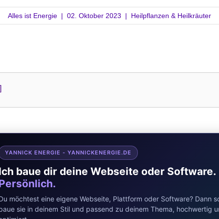
Alles ist Energie
|
02. Oktober 2023
|
Heilpflanzen & Heilkräuter
YANNICK ENERGIE - YANNICKENERGIE.DE
Ich baue dir deine Webseite oder Software.
Persönlich.
Du möchtest eine eigene Webseite, Plattform oder Software? Dann sc
baue sie in deinem Stil und passend zu deinem Thema, hochwertig 