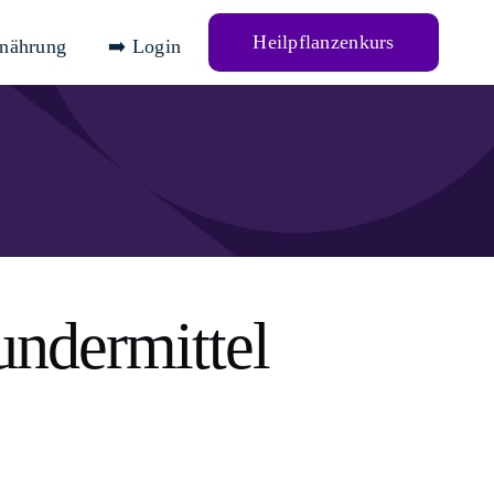
Heilpflanzenkurs
rnährung
➡️ Login
undermittel