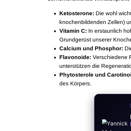
Ketosterone:
Die wohl wicht
knochenbildenden Zellen) 
Vitamin C:
In erstaunlich ho
Grundgerüst unserer Knoch
Calcium und Phosphor:
Di
Flavonoide:
Verschiedene Fl
unterstützen die Regenerati
Phytosterole und Carotino
des Körpers.