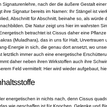
 Signaturenlehre, nach der die äußere Gestalt einer
gt ihre Signatur bereits im Namen: Ihr Stängel ist vie
Glied, Abschnitt für Abschnitt, beinahe so, als würde 
nachbilden. Die Natur zeigt uns hier im wahrsten 
ergetisch betrachtet ist Cissus daher eine Pflanze d
kras (Muladhara), das in uns für Halt, Urvertrauen u
ang-Energie in sich, die genau dort ansetzt, wo unse
 letztlich immer auch eine energetische Erschütter
immt daher neben ihren Wirkstoffen auch ihre Schwin
serem Feld vermittelt: Hier wird wieder aufgebaut, hie
haltsstoffe
der energetischen in nichts nach, denn Cissus quadr
, das wie geschaffen ist für Knochen, Gelenke und 