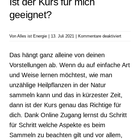
Ist der Kurs für mich
geeignet?
für
Von
Alles ist Energie
|
13. Juli 2021
|
Kommentare deaktiviert
Ist
der
Das hängt ganz alleine von deinen
Kurs
für
Vorstellungen ab. Wenn du auf einfache Art
mich
geeignet?
und Weise lernen möchtest, wie man
unzählige Heilpflanzen in der Natur
sammeln kann und das in kürzester Zeit,
dann ist der Kurs genau das Richtige für
dich. Dank Online Zugang lernst du Schritt
für Schritt welche Aspekte es beim
Sammeln zu beachten gilt und vor allem,