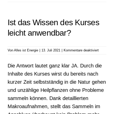
Ist das Wissen des Kurses
leicht anwendbar?
für
Von
Alles ist Energie
|
13. Juli 2021
|
Kommentare deaktiviert
Ist
das
Die Antwort lautet ganz klar JA. Durch die
Wissen
des
Inhalte des Kurses wirst du bereits nach
Kurses
leicht
kurzer Zeit selbstständig in die Natur gehen
anwendba
und unzählige Heilpflanzen ohne Probleme
sammeln können. Dank detaillierten
Makroaufnahmen, stellt das Sammeln im