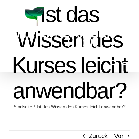
Zum
Ist das
Inhalt
springen
Wissen des
Kurses leicht
anwendbar?
Startseite
Ist das Wissen des Kurses leicht anwendbar?
Zurück
Vor