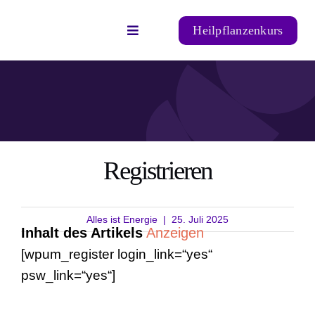
Zum
Heilpflanzenkurs
Inhalt
Toggle
Navigation
springen
Startseite
Alternative Heilmittel
Registrieren
Heilpflanzen
Natürliche Ernährung
Alles ist Energie
|
25. Juli 2025
Inhalt des Artikels
Anzeigen
[wpum_register login_link=“yes“
➡️ Login
psw_link=“yes“]