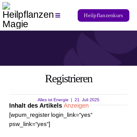
Zum
Inhalt
Heilpflanzenkurs
Toggle
springen
Navigation
Startseite
Alternative Heilmittel
Heilpflanzen
Registrieren
Natürliche Ernährung
Alles ist Energie
|
21. Juli 2025
Inhalt des Artikels
Anzeigen
[wpum_register login_link=“yes“
➡️ Login
psw_link=“yes“]